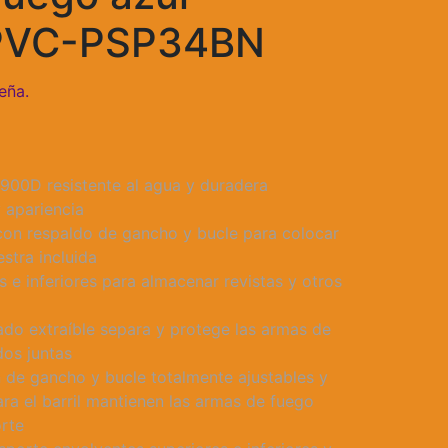
 PVC-PSP34BN
eña.
io
 900D resistente al agua y duradera
al
 apariencia
r con respaldo de gancho y bucle para colocar
00.00.
stra incluida
s e inferiores para almacenar revistas y otros
hado extraíble separa y protege las armas de
os juntas
n de gancho y bucle totalmente ajustables y
ara el barril mantienen las armas de fuego
orte