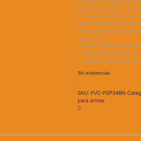
• Cuenta con asas de trans
pestañas de extracción de
• Correa de hombro acolch
hebilla de liberación rápi
• Asas de transporte envol
de inmediato
• Panel trasero acolchado
• Cremalleras dobles con 
• Tamaño: Largo 34 «x An
Sin existencias
SKU:
PVC-PSP34BN
Categ
para armas