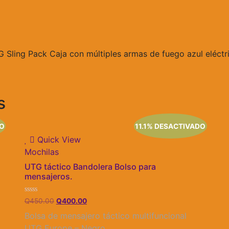
UTG Sling Pack Caja con múltiples armas de fuego azul elé
s
DO
11.1% DESACTIVADO
Quick View
Mochilas
UTG táctico Bandolera Bolso para
mensajeros.
Valorado
El
El
Q
450.00
Q
400.00
con
precio
precio
0
Bolsa de mensajero táctico multifuncional
de
original
actual
5
.
UTG Europe – Negro