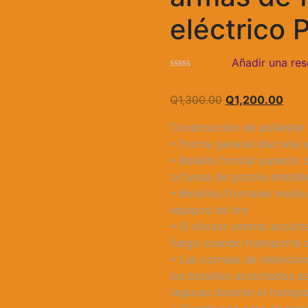
eléctrico
Añadir una res
El
El
Q
1,300.00
Q
1,200.00
precio
prec
Construcción de poliéster
original
actu
• Forma general discreta y
era:
es:
• Bolsillo frontal superio
Q1,300.00.
Q1,2
la funda de pistola ambidie
• Bolsillos frontales medio
equipos de tiro
• El divisor central acolc
fuego cuando transporta d
• Las correas de retenció
los bolsillos acolchados p
seguras durante el transp