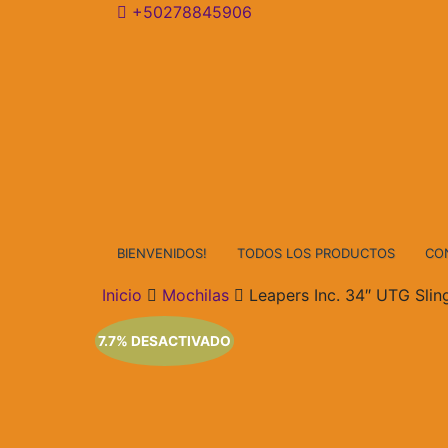
Saltar
+50278845906
al
contenido
BIENVENIDOS!
TODOS LOS PRODUCTOS
CO
Inicio
Mochilas
Leapers Inc. 34″ UTG Slin
7.7% DESACTIVADO