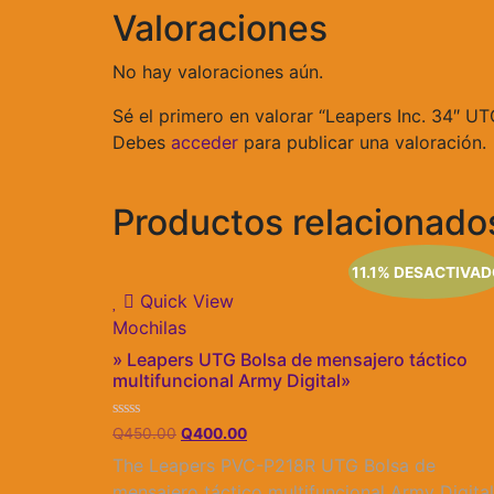
Valoraciones
No hay valoraciones aún.
Sé el primero en valorar “Leapers Inc. 34″ 
Debes
acceder
para publicar una valoración.
Productos relacionado
11.1% DESACTIVA
Quick View
Mochilas
» Leapers UTG Bolsa de mensajero táctico
multifuncional Army Digital»
Valorado
El
El
Q
450.00
Q
400.00
con
precio
precio
0
The Leapers PVC-P218R UTG Bolsa de
de
original
actual
5
mensajero táctico multifuncional Army Digital