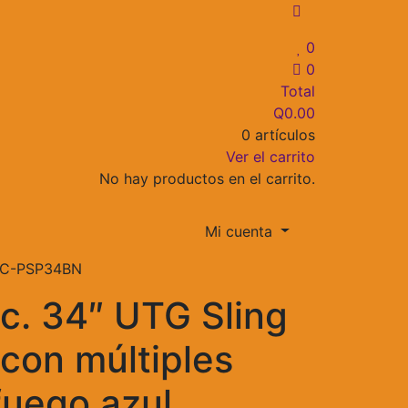
0
0
Total
Q
0.00
0 artículos
Ver el carrito
No hay productos en el carrito.
Mi cuenta
 PVC-PSP34BN
c. 34″ UTG Sling
con múltiples
fuego azul