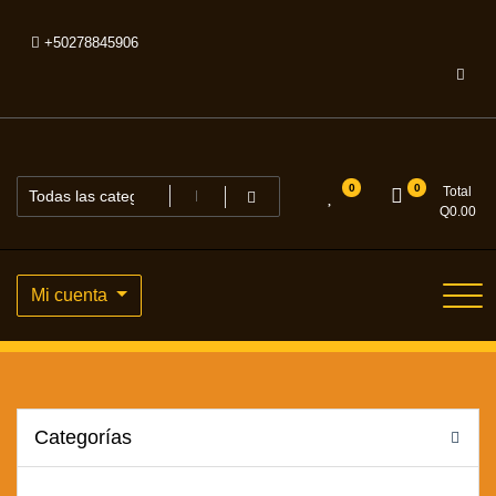
Saltar
al
+50278845906
contenido
0
0
Total
Q
0.00
Mi cuenta
Categorías